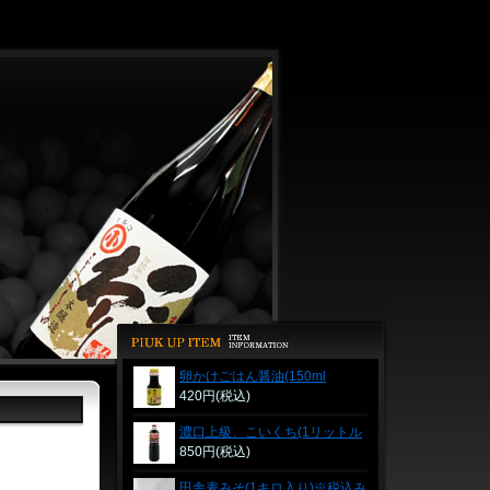
卵かけごはん醤油(150ml
PET)※税込み表示価格
420円(税込)
濃口上級、こいくち(1リットル
PET)※税込み表示価格
850円(税込)
田舎麦みそ(1キロ入り)※税込み