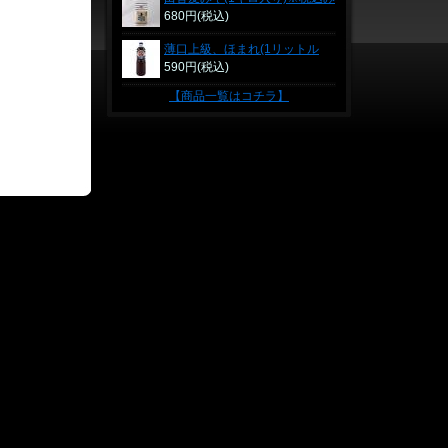
表示価格
680円(税込)
薄口上級、ほまれ(1リットル
PET)※税込み表示価格
590円(税込)
【商品一覧はコチラ】