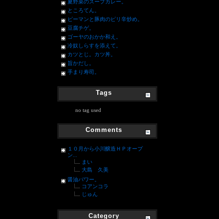
夏野菜のスープカレー。
ところてん。
ピーマンと豚肉のピリ辛炒め。
豆腐チゲ。
ゴーヤのおかか和え。
冷奴しらすを添えて。
カツとじ。カツ丼。
旨かだし。
手まり寿司。
Tags
no tag used
Comments
１０月から小川醸造ＨＰオープ
ン...
まい
大島 久美
醤油パワー。
コアンコラ
じゅん
Category